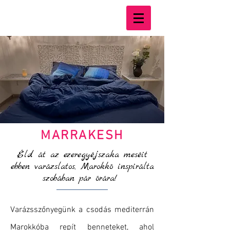
MARRAKESH
Éld át az ezeregyéjszaka meséit
ebben varázslatos, Marokkó inspirálta
szobában pár órára!
Varázsszőnyegünk a csodás mediterrán
Marokkóba repít benneteket, ahol