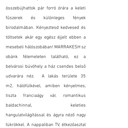
összebújhattok pár forró órára a keleti
fűszerek és különleges fények
birodalmában. Kényeztesd kedvesed és
töltsetek akár egy egész éjjelt ebben a
mesebeli hálószobában! MARRAKESH sz
obánk félemeleten található, ez a
belvárosi búvóhely a ház csendes belső
udvarára néz. A lakás területe 35
m2, hálófülkével, amiben kényelmes,
tiszta franciaágy vár, romantikus
baldachinnal, keleties
hangulatvilágítással és ágyra néző nagy
tükrökkel. A nappaliban TV, étkezőasztal