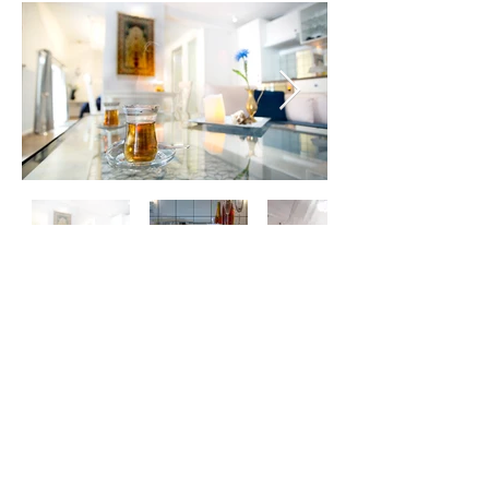
FELSZERELTSÉG
Tiszta és friss ágyneműk, törülközők
WIFI