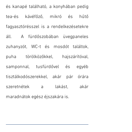
és kanapé található, a konyhában pedig
tea-és kávéfőző, mikró és hűtő
fagyasztórésszel is a rendelkezésetekre
áll. A fürdőszobában üvegpaneles
zuhanyzót, WC-t és mosdót találtok,
puha törölközőkkel, hajszárítóval,
samponnal, tusfürdővel és egyéb
tisztálkodószerekkel, akár pár órára
szeretnétek a lakást, akár
maradnátok egész éjszakára is.
Foglalj időpontot!